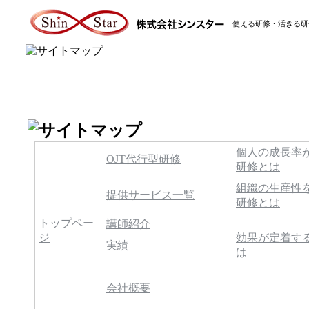
使える研修・活きる研
個人の成長率
OJT代行型研修
研修とは
組織の生産性
提供サービス一覧
研修とは
トップペー
講師紹介
ジ
効果が定着す
実績
は
会社概要